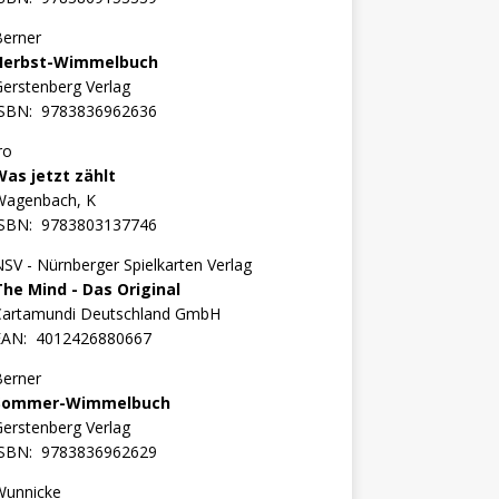
Berner
Herbst-Wimmelbuch
erstenberg Verlag
ISBN:
9783836962636
ro
Was jetzt zählt
Wagenbach, K
ISBN:
9783803137746
SV - Nürnberger Spielkarten Verlag
The Mind - Das Original
Cartamundi Deutschland GmbH
EAN:
4012426880667
Berner
Sommer-Wimmelbuch
erstenberg Verlag
ISBN:
9783836962629
Wunnicke