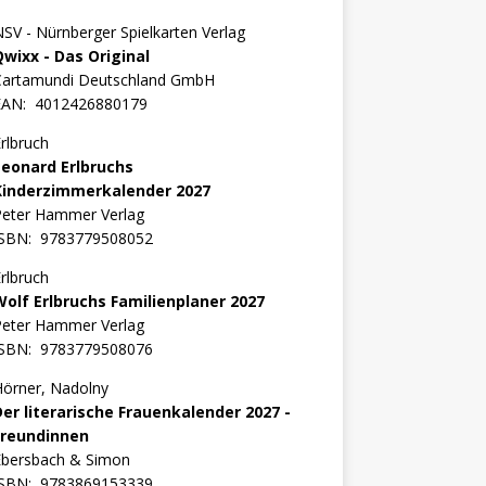
SV - Nürnberger Spielkarten Verlag
Qwixx - Das Original
Cartamundi Deutschland GmbH
EAN:
4012426880179
rlbruch
Leonard Erlbruchs
Kinderzimmerkalender 2027
Peter Hammer Verlag
ISBN:
9783779508052
rlbruch
Wolf Erlbruchs Familienplaner 2027
Peter Hammer Verlag
ISBN:
9783779508076
örner, Nadolny
Der literarische Frauenkalender 2027 -
Freundinnen
Ebersbach & Simon
ISBN:
9783869153339