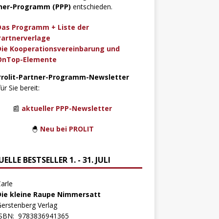
ner-Programm (PPP)
entschieden.
Das Programm + Liste der
Partnerverlage
Die Kooperationsvereinbarung und
OnTop-Elemente
Prolit-Partner-Programm-Newsletter
für Sie bereit:
📰
aktueller PPP-Newsletter
🐣
Neu bei PROLIT
ELLE BESTSELLER 1. - 31. JULI
arle
Die kleine Raupe Nimmersatt
erstenberg Verlag
ISBN:
9783836941365