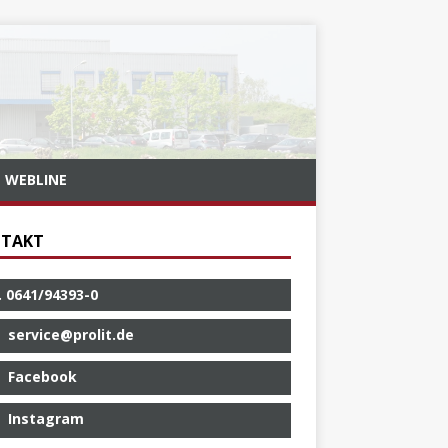
WEBLINE
TAKT
. 0641/94393-0
service@prolit.de
Facebook
Instagram