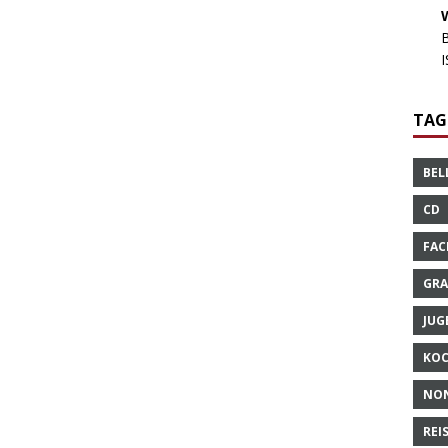
TAG
BEL
CD
FAC
GRA
JUG
KO
NO
REI