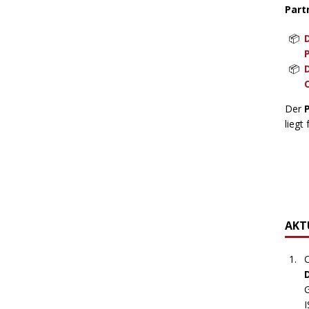
Part
Der
liegt 
AKTU
C
G