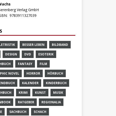
Wachs
Berenberg Verlag GmbH
ISBN:
9783911327039
S
LETRISTIK
BESSER LEBEN
BILDBAND
DESIGN
DVD
ESOTERIK
HBUCH
FANTASY
FILM
PHIC NOVEL
HORROR
HÖRBUCH
ENDBUCH
KALENDER
KINDERBUCH
CHBUCH
KRIMI
KUNST
MUSIK
NBOOK
RATGEBER
REGIONALIA
SE
SACHBUCH
SCHACH