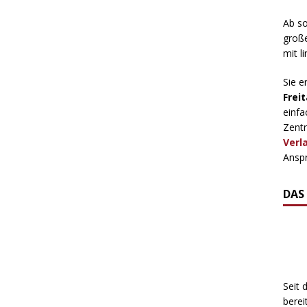
Ab so
große
mit l
Sie e
Freit
einfa
Zentr
Verl
Anspr
DAS
Seit 
berei