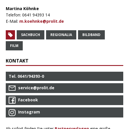
Martina Köhnke
Telefon: 0641 94393 14
E-Mail:
m.koehnke@prolit.de
SACHBUCH
REGIONALIA
BILDBAND
FILM
KONTAKT
Tel. 0641/94393-0
service@prolit.de
Facebook
Instagram
Ab sofort finden Sie unter
Partnerverlagen
eine große