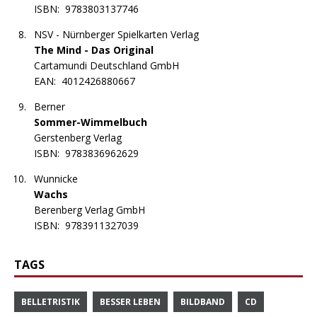
ISBN:
9783803137746
NSV - Nürnberger Spielkarten Verlag
The Mind - Das Original
Cartamundi Deutschland GmbH
EAN:
4012426880667
Berner
Sommer-Wimmelbuch
Gerstenberg Verlag
ISBN:
9783836962629
Wunnicke
Wachs
Berenberg Verlag GmbH
ISBN:
9783911327039
TAGS
BELLETRISTIK
BESSER LEBEN
BILDBAND
CD