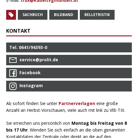
E-Mail:
trux@kabeltvgmunden.at
SACHBUCH
BILDBAND
BELLETRISTIK
KONTAKT
Tel. 0641/94393-0
service@prolit.de
Facebook
Instagram
Ab sofort finden Sie unter
Partnerverlagen
eine große
Anzahl an Herbst-Vorschauen, viele auch mit link zu VlB-TIX.
Sie erreichen uns persönlich von
Montag bis Freitag von 8
bis 17 Uhr
. Wenden Sie sich einfach an die oben genannten
Kontaktdaten der Zentrale oder direkt an die auf den