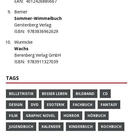
EAN:
4012426880667
Berner
Sommer-Wimmelbuch
Gerstenberg Verlag
ISBN:
9783836962629
Wunnicke
Wachs
Berenberg Verlag GmbH
ISBN:
9783911327039
TAGS
BELLETRISTIK
BESSER LEBEN
BILDBAND
CD
DESIGN
DVD
ESOTERIK
FACHBUCH
FANTASY
FILM
GRAPHIC NOVEL
HORROR
HÖRBUCH
JUGENDBUCH
KALENDER
KINDERBUCH
KOCHBUCH