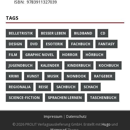
ISBN:
9783911327039
TAGS
BELLETRISTIK
BESSER LEBEN
BILDBAND
CD
DESIGN
DVD
ESOTERIK
FACHBUCH
FANTASY
FILM
GRAPHIC NOVEL
HORROR
HÖRBUCH
JUGENDBUCH
KALENDER
KINDERBUCH
KOCHBUCH
KRIMI
KUNST
MUSIK
NONBOOK
RATGEBER
REGIONALIA
REISE
SACHBUCH
SCHACH
SCIENCE-FICTION
SPRACHEN LERNEN
TASCHENBUCH
Impressum
|
Datenschutz
© 2026 PROLIT Verlagsauslieferung GmbH.
Erstellt mit
Hugo
und
Mainroad
Theme.