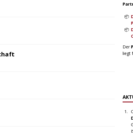
Part
Der
chaft
liegt 
AKTU
C
G