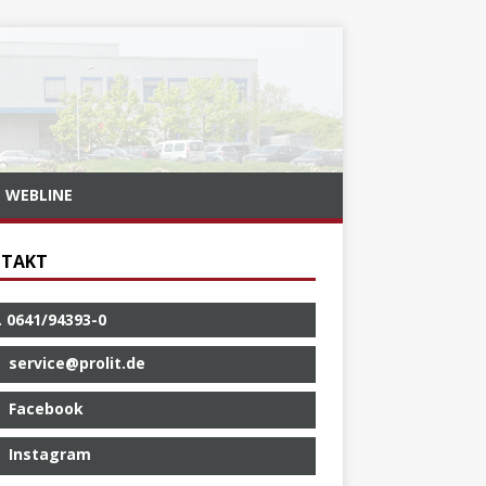
WEBLINE
TAKT
. 0641/94393-0
service@prolit.de
Facebook
Instagram