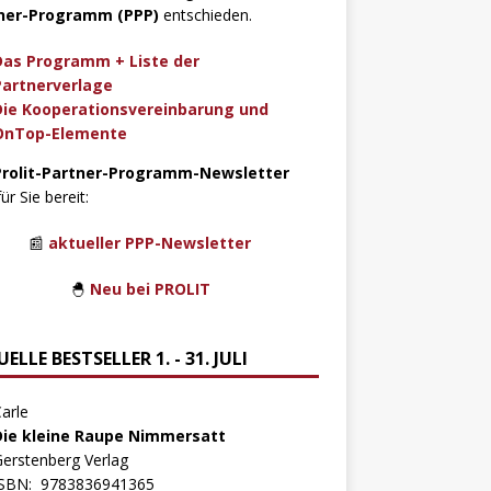
ner-Programm (PPP)
entschieden.
Das Programm + Liste der
Partnerverlage
Die Kooperationsvereinbarung und
OnTop-Elemente
Prolit-Partner-Programm-Newsletter
für Sie bereit:
📰
aktueller PPP-Newsletter
🐣
Neu bei PROLIT
ELLE BESTSELLER 1. - 31. JULI
arle
Die kleine Raupe Nimmersatt
erstenberg Verlag
ISBN:
9783836941365