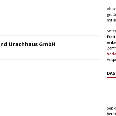
Ab so
große
mit l
Sie e
Freit
einfa
n und Urachhaus GmbH
Zentr
Verl
Anspr
DAS
Seit 
berei