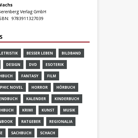
Wachs
Berenberg Verlag GmbH
ISBN:
9783911327039
S
LETRISTIK
BESSER LEBEN
BILDBAND
DESIGN
DVD
ESOTERIK
HBUCH
FANTASY
FILM
PHIC NOVEL
HORROR
HÖRBUCH
ENDBUCH
KALENDER
KINDERBUCH
CHBUCH
KRIMI
KUNST
MUSIK
NBOOK
RATGEBER
REGIONALIA
SE
SACHBUCH
SCHACH