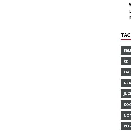
TAG
BEL
CD
FAC
GRA
JUG
KO
NO
REI