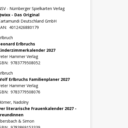
SV - Nürnberger Spielkarten Verlag
Qwixx - Das Original
Cartamundi Deutschland GmbH
EAN:
4012426880179
rlbruch
Leonard Erlbruchs
Kinderzimmerkalender 2027
Peter Hammer Verlag
ISBN:
9783779508052
rlbruch
Wolf Erlbruchs Familienplaner 2027
Peter Hammer Verlag
ISBN:
9783779508076
örner, Nadolny
Der literarische Frauenkalender 2027 -
Freundinnen
Ebersbach & Simon
ISBN:
9783869153339