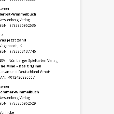
Berner
Herbst-Wimmelbuch
erstenberg Verlag
ISBN:
9783836962636
ro
Was jetzt zählt
Wagenbach, K
ISBN:
9783803137746
SV - Nürnberger Spielkarten Verlag
The Mind - Das Original
Cartamundi Deutschland GmbH
EAN:
4012426880667
Berner
Sommer-Wimmelbuch
erstenberg Verlag
ISBN:
9783836962629
Wunnicke