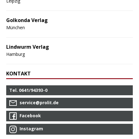
Leipzig
Golkonda Verlag
München
Lindwurm Verlag
Hamburg
KONTAKT
Tel. 0641/94393-0
service@prolit.de
Facebook
Instagram