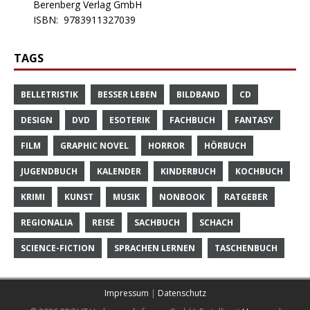
Berenberg Verlag GmbH
ISBN:
9783911327039
TAGS
BELLETRISTIK
BESSER LEBEN
BILDBAND
CD
DESIGN
DVD
ESOTERIK
FACHBUCH
FANTASY
FILM
GRAPHIC NOVEL
HORROR
HÖRBUCH
JUGENDBUCH
KALENDER
KINDERBUCH
KOCHBUCH
KRIMI
KUNST
MUSIK
NONBOOK
RATGEBER
REGIONALIA
REISE
SACHBUCH
SCHACH
SCIENCE-FICTION
SPRACHEN LERNEN
TASCHENBUCH
Impressum
|
Datenschutz