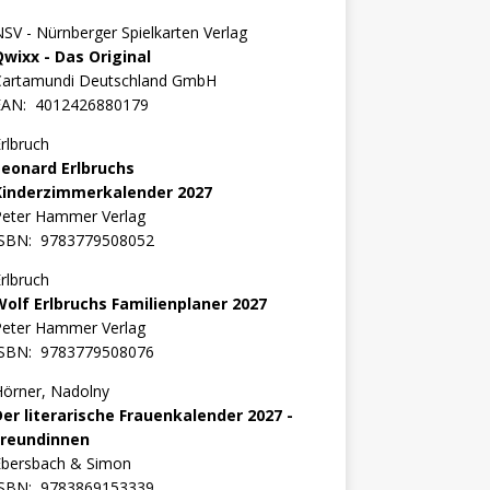
SV - Nürnberger Spielkarten Verlag
Qwixx - Das Original
Cartamundi Deutschland GmbH
EAN:
4012426880179
rlbruch
Leonard Erlbruchs
Kinderzimmerkalender 2027
Peter Hammer Verlag
ISBN:
9783779508052
rlbruch
Wolf Erlbruchs Familienplaner 2027
Peter Hammer Verlag
ISBN:
9783779508076
örner, Nadolny
Der literarische Frauenkalender 2027 -
Freundinnen
Ebersbach & Simon
ISBN:
9783869153339