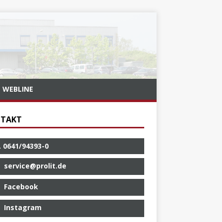
WEBLINE
TAKT
. 0641/94393-0
service@prolit.de
Facebook
Instagram