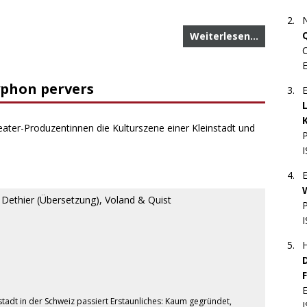
N
Weiterlesen…
yphon pervers
E
ter-Produzentinnen die Kulturszene einer Kleinstadt und
E
Dethier (Übersetzung), Voland & Quist
H
stadt in der Schweiz passiert Erstaunliches: Kaum gegründet,