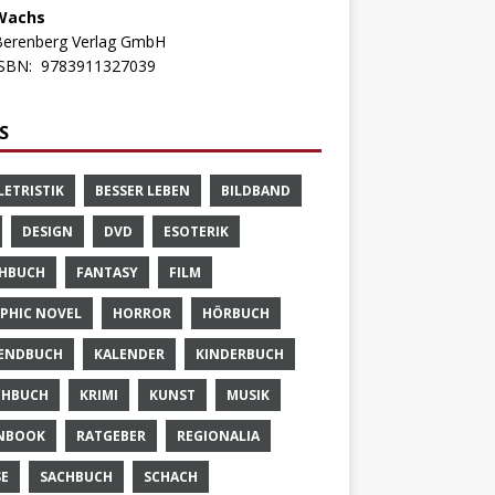
Wachs
Berenberg Verlag GmbH
ISBN:
9783911327039
S
LETRISTIK
BESSER LEBEN
BILDBAND
DESIGN
DVD
ESOTERIK
HBUCH
FANTASY
FILM
PHIC NOVEL
HORROR
HÖRBUCH
ENDBUCH
KALENDER
KINDERBUCH
CHBUCH
KRIMI
KUNST
MUSIK
NBOOK
RATGEBER
REGIONALIA
SE
SACHBUCH
SCHACH