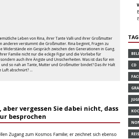
TAG
 gemütliche Leben von Rina, ihrer Tante Valli und ihrer Großmutter
en anderen verstummt die Großmutter. Rina beginnt, Fragen zu
alle Widerstände ein Gespräch zwischen den Generationen in Gang.
BEL
hrer Familie nicht nur die eckige Figur und die Vorliebe für
sondern auch ihre Ängste und Unsicherheiten. Was ist das für ein
gt, und so nah an Tante, Mutter und Großmutter bindet? Das ihr Halt
CD
e Luft abschnürt? …
FAC
GRA
JUG
, aber vergessen Sie dabei nicht, dass
KO
ltur besprochen
NO
nellen Zugang zum Kosmos Familie; er zeichnet sich ebenso
REI