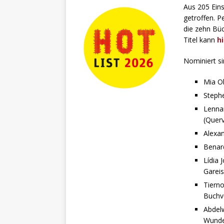
Aus 205 Ein
getroffen. P
die zehn Büc
Titel kann
h
Nominiert si
Mia O
Steph
Lenna
(Querv
Alexan
Benar
Lídia 
Gareis
Tiern
Buchve
Abdel
Wunder