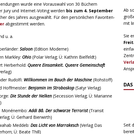
sendungen wurde eine Vorauswahl von 30 Büchern
Ab so
er Jury und Internet-Voting werden
bis zum 4. September
große
her des Jahres ausgewählt. Für den persönlichen Favoriten-
mit l
ier
abgestimmt werden.
Sie e
nd u. a.
Freit
einfa
berländer:
Saloon
(Edition Moderne)
Zentr
en Markley:
Ohio
(Polar Verlag; Ü: Kathrin Bielfeldt)
Verl
rt Herberhold:
Queere Einsamkeit. Queere Gemeinschaft
Anspr
erlag)
der Rudolfi:
Willkommen im Bauch der Maschine
(Rohstoff)
DAS
d Hoffmeister:
Benjamin im Stroboskop
(Satyr Verlag)
Jorge:
Die Stunde der Nelken
(Secession Verlag; Ü: Marianne
)
o Monénembo:
Addi Bâ. Der schwarze Terrorist
(Transit
rlag; Ü: Gerhard Bierwirth)
Seit 
wahab Meddeb:
Das Licht von Marrakesch
(Verlag Das
berei
horn; Ü: Beate Thill)