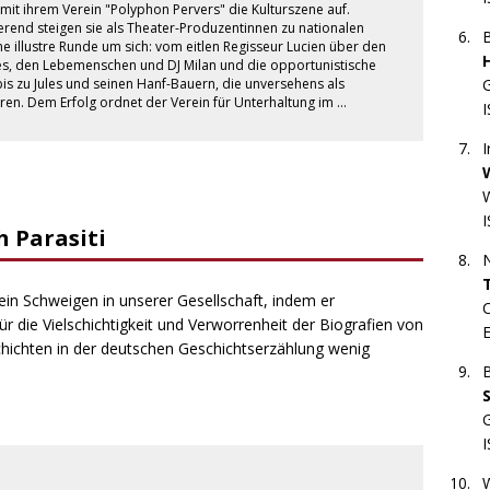
mit ihrem Verein "Polyphon Pervers" die Kulturszene auf.
ierend steigen sie als Theater-Produzentinnen zu nationalen
e illustre Runde um sich: vom eitlen Regisseur Lucien über den
es, den Lebemenschen und DJ Milan und die opportunistische
is zu Jules und seinen Hanf-Bauern, die unversehens als
G
eren. Dem Erfolg ordnet der Verein für Unterhaltung im …
I
 Parasiti
N
ein Schweigen in unserer Gesellschaft, indem er
r die Vielschichtigkeit und Verworrenheit der Biografien von
hichten in der deutschen Geschichtserzählung wenig
G