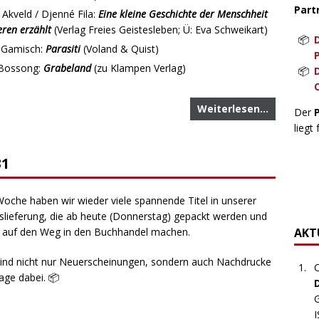
Part
 Akveld / Djenné Fila:
Eine kleine Geschichte der Menschheit
eren erzählt
(Verlag Freies Geistesleben; Ü: Eva Schweikart)
a Gamisch:
Parasiti
(Voland & Quist)
Bossong:
Grabeland
(zu Klampen Verlag)
Weiterlesen…
Der
liegt 
31
oche haben wir wieder viele spannende Titel in unserer
slieferung, die ab heute (Donnerstag) gepackt werden und
 auf den Weg in den Buchhandel machen.
AKTU
ind nicht nur Neuerscheinungen, sondern auch Nachdrucke
C
age dabei. 📦
G