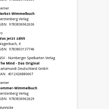
Berner
Herbst-Wimmelbuch
erstenberg Verlag
ISBN:
9783836962636
ro
Was jetzt zählt
Wagenbach, K
ISBN:
9783803137746
SV - Nürnberger Spielkarten Verlag
The Mind - Das Original
Cartamundi Deutschland GmbH
EAN:
4012426880667
Berner
Sommer-Wimmelbuch
erstenberg Verlag
ISBN:
9783836962629
Wunnicke