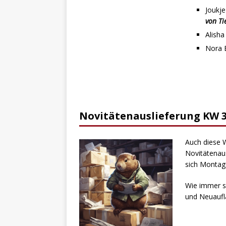
Joukje
von Ti
Alish
Nora 
Novitätenauslieferung KW 
Auch diese W
Novitätenau
sich Montag
Wie immer s
und Neuaufl