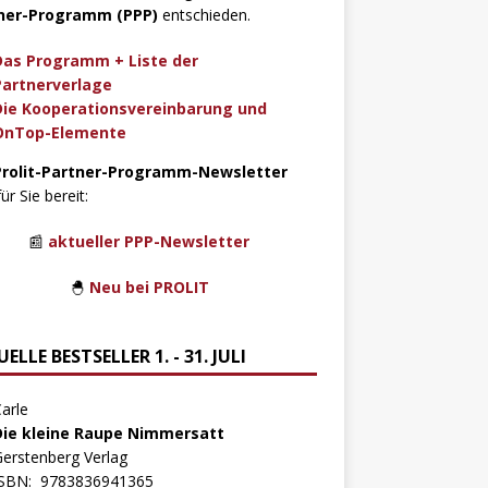
ner-Programm (PPP)
entschieden.
Das Programm + Liste der
Partnerverlage
Die Kooperationsvereinbarung und
OnTop-Elemente
Prolit-Partner-Programm-Newsletter
für Sie bereit:
📰
aktueller PPP-Newsletter
🐣
Neu bei PROLIT
ELLE BESTSELLER 1. - 31. JULI
arle
Die kleine Raupe Nimmersatt
erstenberg Verlag
ISBN:
9783836941365